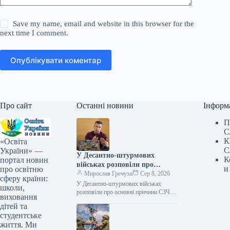
Save my name, email and website in this browser for the
next time I comment.
Опублікувати коментар
Про сайт
Останні новини
Інформ
П
С
К
«Освіта
С
України» —
У Десантно-штурмових
К
портал новин
військах розповіли про
и
про освітню
основні причини СЗЧ
Мирослав Гречуха
Сер 8, 2026
сферу країни:
У Десантно-штурмових військах
школи,
розповіли про основні причини СЗЧ
виховання
Ексклюзив 08.08.2026 12:05
дітей та
Укрінформ Серед основних причин,
студентське
через які військовослужбовці
життя. Ми
приймають рішення…