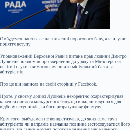
Омбудсмен наполягає на зниженні порогового балу, але плутає
поняття вступу
Уповноважений Верховної Ради з питань прав людини Дмитро
Лубінець повідомив про звернення до уряду та Міністерства
освіти і науки з вимогою зменшити мінімальний бал для
абітурієнтів.
Про це він написав на своїй сторінці у Facebook.
Проте, у своєму дописі Лубінець некоректно охарактеризував
ключові поняття конкурсного балу, що використовується для
відбору вступників, та його розрахункову формулу.
Крім того, омбудсмен не
конкретизував, до яких саме груп
абітурієнтів чи напрямів навчання повинна застосовуватися його
вимога. На даний момент порогове значення мінімального