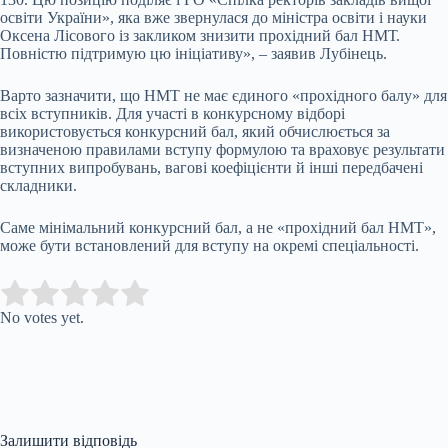
освіти України», яка вже звернулася до міністра освіти і науки
Оксена Лісового із закликом знизити прохідний бал НМТ.
Повністю підтримую цю ініціативу», – заявив Лубінець.
Варто зазначити, що НМТ не має єдиного «прохідного балу» для
всіх вступників. Для участі в конкурсному відборі
використовується конкурсний бал, який обчислюється за
визначеною правилами вступу формулою та враховує результати
вступних випробувань, вагові коефіцієнти й інші передбачені
складники.
Саме мінімальний конкурсний бал, а не «прохідний бал НМТ»,
може бути встановлений для вступу на окремі спеціальності.
Submit Rating
Rate this item:
No votes yet.
Залишити відповідь