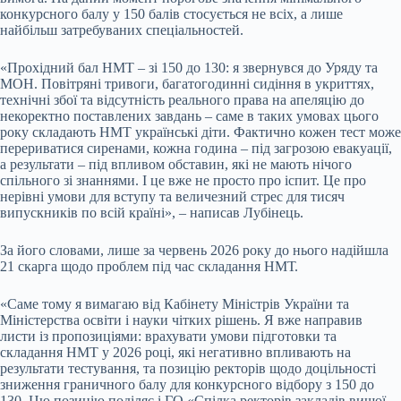
конкурсного балу у 150 балів стосується не всіх, а лише
найбільш затребуваних спеціальностей.
«Прохідний бал НМТ – зі 150 до 130: я звернувся до Уряду та
МОН. Повітряні тривоги, багатогодинні сидіння в укриттях,
технічні збої та відсутність реального права на апеляцію до
некоректно поставлених завдань – саме в таких умовах цього
року складають НМТ українські діти. Фактично кожен тест може
перериватися сиренами, кожна година – під загрозою евакуації,
а результати – під впливом обставин, які не мають нічого
спільного зі знаннями. І це вже не просто про іспит. Це про
нерівні умови для вступу та величезний стрес для тисяч
випускників по всій країні», – написав Лубінець.
За його словами, лише за червень 2026 року до нього надійшла
21 скарга щодо проблем під час складання НМТ.
«Саме тому я вимагаю від Кабінету Міністрів України та
Міністерства освіти і науки чітких рішень. Я вже направив
листи із пропозиціями: врахувати умови підготовки та
складання НМТ у 2026 році, які негативно впливають на
результати тестування, та позицію ректорів щодо доцільності
зниження граничного балу для конкурсного відбору з 150 до
130. Цю позицію поділяє і ГО «Спілка ректорів закладів вищої