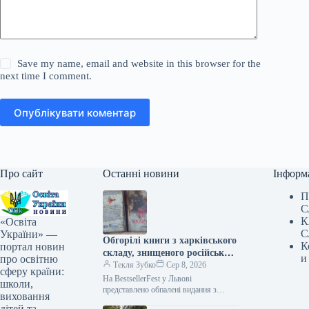
Save my name, email and website in this browser for the
next time I comment.
Опублікувати коментар
Про сайт
Останні новини
Інформ
П
С
К
«Освіта
С
України» —
Обгорілі книги з харківського
К
портал новин
складу, знищеного російським
и
про освітню
ударом, представили на
Текля Зубко
Сер 8, 2026
сферу країни:
BestsellerFest у Львові.
На BestsellerFest у Львові
школи,
представлено обпалені видання з
виховання
харківського складу, зруйнованого
дітей та