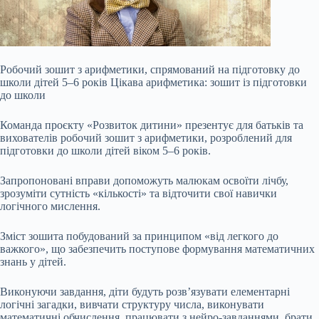
Робочий зошит з арифметики, спрямований на підготовку до
школи дітей 5–6 років Цікава арифметика: зошит із підготовки
до школи
Команда проєкту «Розвиток дитини» презентує для батьків та
вихователів робочий зошит з арифметики, розроблений для
підготовки до школи дітей віком 5–6 років.
Запропоновані вправи допоможуть малюкам освоїти лічбу,
зрозуміти сутність «кількості» та відточити свої навички
логічного мислення.
Зміст зошита побудований за принципом «від
легкого до
важкого», що забезпечить поступове формування математичних
знань у дітей.
Виконуючи завдання, діти будуть розв’язувати елементарні
логічні загадки, вивчати структуру числа, виконувати
математичні обчислення, працювати з нейро-завданнями, брати