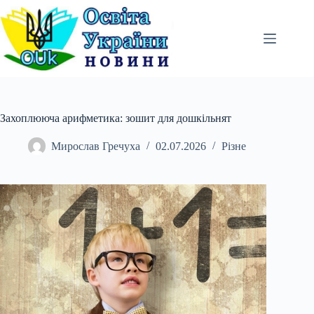
Перейти
до
вмісту
Захоплююча арифметика: зошит для дошкільнят
Мирослав Гречуха
02.07.2026
Різне