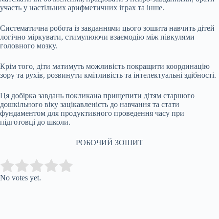
участь у настільних арифметичних іграх та інше.
Систематична робота із завданнями цього зошита навчить дітей
логічно міркувати, стимулюючи взаємодію між півкулями
головного мозку.
Крім того, діти матимуть можливість покращити координацію
зору та рухів, розвинути кмітливість та інтелектуальні здібності.
Ця добірка завдань покликана прищепити дітям старшого
дошкільного віку зацікавленість до навчання та стати
фундаментом для продуктивного проведення часу при
підготовці до школи.
РОБОЧИЙ ЗОШИТ
Submit Rating
Rate this item:
No votes yet.