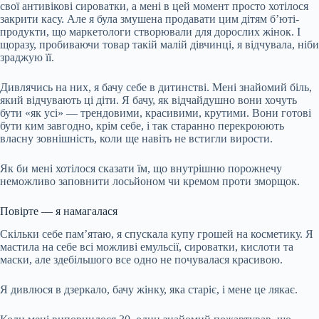
свої антивікові сироватки, а мені в цей момент просто хотілося
закрити касу. Але я була змушена продавати цим дітям б’юті-
продукти, що маркетологи створювали для дорослих жінок. І
щоразу, пробиваючи товар такій малій дівчинці, я відчувала, ніби
зраджую її.
Дивлячись на них, я бачу себе в дитинстві. Мені знайомий біль,
який відчувають ці діти. Я бачу, як відчайдушно вони хочуть
бути «як усі» — трендовими, красивими, крутими. Вони готові
бути ким завгодно, крім себе, і так старанно перекроюють
власну зовнішність, коли ще навіть не встигли вирости.
Як би мені хотілося сказати їм, що внутрішню порожнечу
неможливо заповнити лосьйоном чи кремом проти зморщок.
Повірте — я намагалася
Скільки себе пам’ятаю, я спускала купу грошей на косметику. Я
мастила на себе всі можливі емульсії, сироватки, кислоти та
маски, але здебільшого все одно не почувалася красивою.
Я дивлюся в дзеркало, бачу жінку, яка старіє, і мене це лякає.