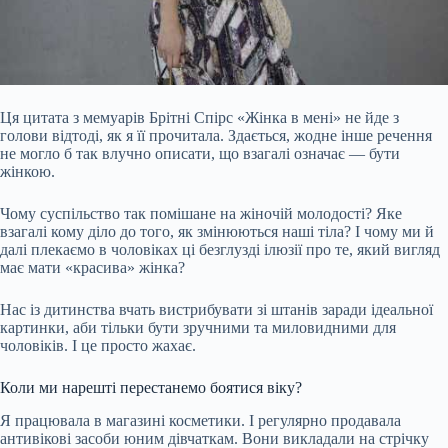
Ця цитата з мемуарів Брітні Спірс «Жінка в мені» не йде з
голови відтоді, як я її прочитала. Здається, жодне інше речення
не могло б так влучно описати, що взагалі означає — бути
жінкою.
Чому суспільство так помішане на жіночій молодості? Яке
взагалі кому діло до того, як змінюються наші тіла? І чому ми й
далі плекаємо в чоловіках ці безглузді ілюзії про те, який вигляд
має мати «красива» жінка?
Нас із дитинства вчать вистрибувати зі штанів заради ідеальної
картинки, аби
тільки бути зручними та миловидними для
чоловіків. І це просто жахає.
Коли ми нарешті перестанемо боятися віку?
Я працювала в магазині косметики. І регулярно продавала
антивікові засоби юним дівчаткам. Вони викладали на стрічку