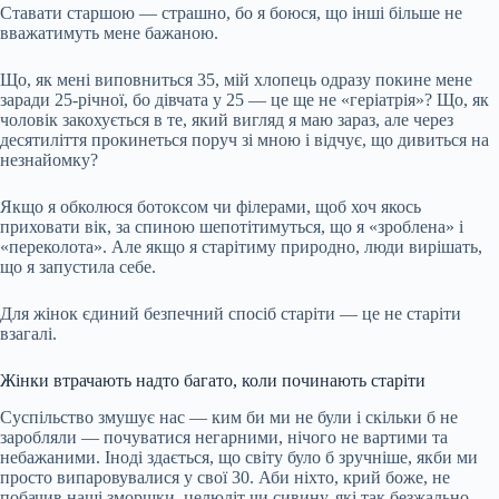
Ставати старшою — страшно, бо я боюся, що інші більше не
вважатимуть мене бажаною.
Що, як мені виповниться 35, мій хлопець одразу покине мене
заради 25-річної, бо дівчата у 25 — це ще не «геріатрія»? Що, як
чоловік закохується в те, який вигляд я маю зараз, але через
десятиліття прокинеться поруч зі мною і відчує, що дивиться на
незнайомку?
Якщо я обколюся ботоксом чи філерами, щоб хоч якось
приховати вік, за спиною шепотітимуться, що я «зроблена» і
«переколота». Але якщо я старітиму природно, люди вирішать,
що я запустила себе.
Для жінок єдиний безпечний спосіб старіти — це не старіти
взагалі.
Жінки втрачають надто багато, коли починають старіти
Суспільство змушує нас — ким би ми не були і скільки б не
заробляли — почуватися негарними, нічого не вартими та
небажаними. Іноді здається, що світу було б зручніше, якби ми
просто випаровувалися у свої 30. Аби ніхто, крий боже, не
побачив наші зморшки, целюліт чи сивину, які так безжально