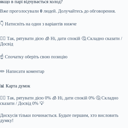
якщо в парі відчувається холод?
Вже проголосували
0
людей. Долучайтесь до обговорення.
👇 Натисніть на один з варіантів нижче
❤️‍🔥 Так, рятувати дією 🧊 Ні, дати спокій 🤔 Складно сказати /
Досвід
☝️ Спочатку оберіть свою позицію
✏️ Написати коментар
📊 Карта думок
❤️‍🔥 Так, рятувати дією 0% 🧊 Ні, дати спокій 0% 🤔 Складно
сказати / Досвід 0% 💡
Дискусія тільки починається. Будьте першим, хто висловить
думку!