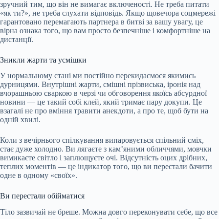
зручний тим, що він не вимагає включеності. Не треба питати
«як ти?», не треба слухати відповідь. Якщо щовечора соцмережі
гарантовано перемагають партнера в битві за вашу увагу, це
вірна ознака того, що вам просто безпечніше і комфортніше на
дистанції.
Зникли жарти та усмішки
У нормальному стані ми постійно перекидаємося якимись
дурницями. Внутрішні жарти, смішні прізвиська, іронія над
вчорашньою сваркою в черзі чи обговорення якоїсь абсурдної
новини — це такий собі клей, який тримає пару докупи. Це
взагалі не про вміння травити анекдоти, а про те, щоб бути на
одній хвилі.
Коли з вечірнього спілкування випаровується спільний сміх,
стає дуже холодно. Ви лягаєте з кам’яними обличчями, мовчки
вимикаєте світло і заплющуєте очі. Відсутність оцих дрібних,
теплих моментів — це індикатор того, що ви перестали бачити
одне в одному «своїх».
Ви перестали обійматися
Тіло зазвичай не бреше. Можна довго переконувати себе, що все