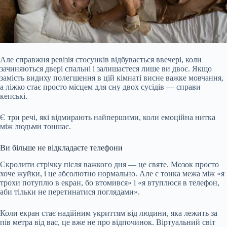
Але справжня ревізія стосунків відбувається ввечері, коли
зачиняються двері спальні і залишаєтеся лише ви двоє. Якщо
замість видиху полегшення в цій кімнаті висне важке мовчання,
а ліжко стає просто місцем для сну двох сусідів — справи
кепські.
Є три речі, які відмирають найпершими, коли емоційна нитка
між людьми тоншає.
Ви більше не відкладаєте телефони
Скролити стрічку після важкого дня — це святе. Мозок просто
хоче жуйки, і це абсолютно нормально. Але є тонка межа між «я
трохи потуплю
в екран, бо втомився» і «я втуплюся в телефон,
аби тільки не перетинатися поглядами».
Коли екран стає надійним укриттям від людини, яка лежить за
пів метра від вас, це вже не про відпочинок. Віртуальний світ