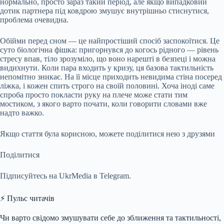
нормально, просто зараз такий період, але якщо випадковий
дотик партнера під ковдрою змушує внутрішньо стиснутися,
проблема очевидна.
Обійми перед сном — це найпростіший спосіб заспокоїтися. Це
суто біологічна фішка: пригорнувся до когось рідного — рівень
стресу впав, тіло зрозуміло, що воно нарешті в безпеці і можна
видихнути. Коли пара входить у кризу, ця базова тактильність
непомітно зникає. На її місце приходить невидима стіна посеред
ліжка, і кожен спить строго на своїй половині. Хоча іноді саме
спроба просто покласти руку на плече може стати тим
мостиком, з якого варто почати, коли говорити словами вже
надто важко.
Якщо стаття була корисною, можете поділитися нею з друзями
Поділитися
Підписуйтесь на UkrMedia в Telegram.
⚡ Пульс читачів
Чи варто свідомо змушувати себе до зближення та тактильності,