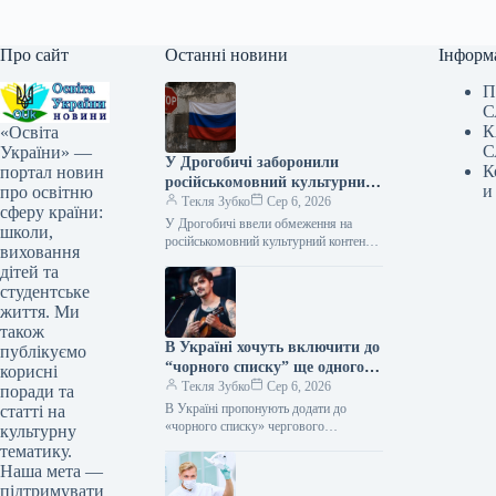
Про сайт
Останні новини
Інформ
П
С
К
«Освіта
С
України» —
У Дрогобичі заборонили
К
портал новин
російськомовний культурний
и
про освітню
продукт
Текля Зубко
Сер 6, 2026
сферу країни:
У Дрогобичі ввели обмеження на
школи,
російськомовний культурний контент
виховання
06.08.2026 14:54 Укрінформ
дітей та
Дрогобицька міська рада у четвер, 6
студентське
серпня, одноголосно ухвалила…
життя. Ми
також
В Україні хочуть включити до
публікуємо
“чорного списку” ще одного
корисні
російського виконавця.
Текля Зубко
Сер 6, 2026
поради та
В Україні пропонують додати до
статті на
«чорного списку» чергового
культурну
російського митця 06.08.2026 15:25
тематику.
Укрінформ Національна рада України
Наша мета —
з питань телебачення і…
підтримувати