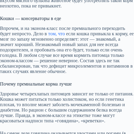
вкусом мясного бульона животное будет употреблять такой корм
неохотно, пока не привыкнет.
Кошки — консерваторы в еде
Впрочем, и на эконом-класс после премиального переходить
будет непросто. Дело в
том, что
если кошка привыкла к корму, ее
мозг по запаху мгновенно определяет: этот — знакомый, а
значит хороший. Незнакомый новый запах для нее всегда
подозрителен, и пробовать она его будет, только если очень
голодна. В любом случае все время кормить питомца только
эконом-классом — решение неверное. Состав здесь не так
сбалансирован, так что дефицит микроэлементов и витаминов в
таких случаях явление обычное.
Почему премиальные корма лучше
Здоровье четырехлапых питомцев зависит не только от питания.
Кошка может питаться только холистиком, но если генетика
плохая, то вполне может заболеть мочекаменной болезнью и
диабетом. Но рацион с большим содержанием белка всегда
лучше. Правда, в эконом-классе на этикетке тоже могут
красоваться надписи типа «говядина», «креветки».
На самом деле говядина оказывается хвостами или рогами (в