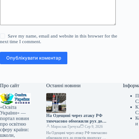
Save my name, email and website in this browser for the
next time I comment.
Опублікувати коментар
Про сайт
Останні новини
Інформ
П
С
К
«Освіта
С
України» —
На Одещині через атаку РФ
К
портал новин
тимчасово обмежили рух до
и
про освітню
пунктів пропуску на кордоні з
Мирослав Гречуха
Сер 9, 2026
сферу країни:
Молдовою
На Одещині через атаку РФ тимчасово
школи,
обмежили рух до пунктів пропуску на