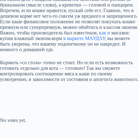
буквальном смысле слова), а креветки — головой и панцирем.
Впрочем, если кошке нравится, пускай себе ест. Главное, что в
дешевом корме нет чего-то совсем уж вредного и запрещенного.
Если ваше финансовое положение не позволят покупать кошке
премиум или суперпремиум, можно обойтись и классом эконом.
Важно, чтобы производитель был известным,
как и
магазин:
купив влажный эконом-корм
в маркете МАУДАУ
, вы можете
быть уверены, что вашему подопечному он не навредит. И
немного о домашней еде.
Кормить «со стола» точно не стоит. Но если есть возможность
готовить отдельно для кота — готовьте! Так вы сможете
контролировать соотношение мяса к каше по своему
усмотрению, в зависимости от состояния и аппетита животного.
Submit Rating
Rate this item:
No votes yet.