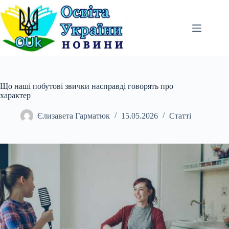
Перейти
до
вмісту
Що наші побутові звички насправді говорять про
характер
Єлизавета Гарматюк
15.05.2026
Статті