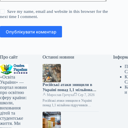
Save my name, email and website in this browser for the
next time I comment.
Опублікувати коментар
Про сайт
Останні новини
Інформ
П
С
К
«Освіта
С
України» —
Російські атаки знищили в
К
портал новин
Україні понад 1,1 мільйона
и
про освітню
підручників
Мирослав Гречуха
Сер 7, 2026
сферу країни:
Російські атаки знищили в Україні
школи,
понад 1,1 мільйона підручників
виховання
07.08.2026 19:50 Укрінформ Через
дітей та
російські атаки знищено понад 1,1 млн
студентське
українських…
життя. Ми