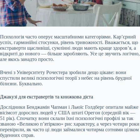
Психологія часто оперує масштабними категоріями. Кар’єрний
успіх, гармонійні стосунки, рівень тривожності. Вважається, що
екстраверти щасливіші, сумлінні люди мають краще здоров’я, а
відкриті до нового — більше заробляють. Усе це звучить логічно,
але якось занадто просто.
Вчені з Університету Рочестера зробили дещо цікаве: вони
спустили великі психологічні теорії з небес на рівень брудної
білизни. Буквально.
Джакузі для екстравертів та книжкова дієта
Дослідники Бенджамін Чапман і Льюїс Голдберг
опитали майже
вісімсот дорослих людей у США штаті Орегон (середній вік —
51 рік). Спочатку вони склали їхні психологічні профілі за так
званою «Великою п’ятіркою» рис характеру, а через чотири роки
перевірили, як часто ці люди займалися чотирма сотнями цілком
буденних справ.