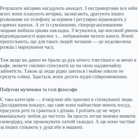
Результати місцями нагадують анекдот. З екстравертами все ніби
ясно: вони планують вечірки, засмагають, дратують інших
розмовами по телефону за кермом і регулярно відмокають у
гарячих ваннах. А от із сумлінними, гіперорганізованими
людьми вийшла цікава накладка. З’ясувалося, що високий рівень
відповідальності корелює з… небажанням читати книги. Вчені
припускають, що для таких людей читання — це недозволена
розкіш і марнування часу.
Тож якщо ви давно не брали до рук нічого товстішого за меню в
кафе, можете сміливо списувати це на свою надзвичайну
зайнятість. Також ці люди рідко лаються і майже ніколи не
гризуть олівці. Здається, вони досить нудні співрозмовники.
Побутові мученики та голі філософи
Є така категорія — зговірливі або приємні в спілкуванні люди.
Дослідження показує, що саме вони найчастіше миють посуд,
прасують речі та граються з дітьми. І роблять це не через
маніакальну любов до чистоти. Їм просто легше мовчки вимити
сковорідку, ніж провокувати хатній скандал. А ще вони частіше
за інших співають у душі або в машині.