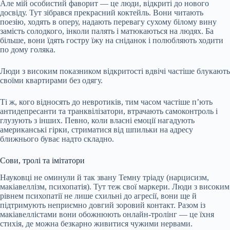
Але мій особистий фаворит — це люди, відкриті до нового
досвіду. Тут зібрався прекрасний коктейль. Вони читають
поезію, ходять в оперу, надають перевагу сухому білому вину
замість солодкого, інколи палять і матюкаються на людях. Ба
більше, вони їдять гостру їжу на сніданок і полюбляють ходити
по дому голяка.
Люди з високим показником відкритості вдвічі частіше блукають
своїми квартирами без одягу.
Ті ж, кого відносять до невротиків, тим часом частіше п’ють
антидепресанти та транквілізатори, втрачають самоконтроль і
глузують з інших. Певно, коли власні емоції нагадують
американські гірки, стриматися від шпильки на адресу
ближнього буває надто складно.
Сови, тролі та імітатори
Науковці не оминули й так звану Темну тріаду (нарцисизм,
макіавеллізм, психопатія). Тут теж свої маркери. Люди з високим
рівнем психопатії не лише схильні до агресії, вони ще й
підтримують неприємно довгий зоровий контакт. Разом із
макіавеллістами вони обожнюють онлайн-тролінг — це їхня
стихія, де можна безкарно живитися чужими нервами.