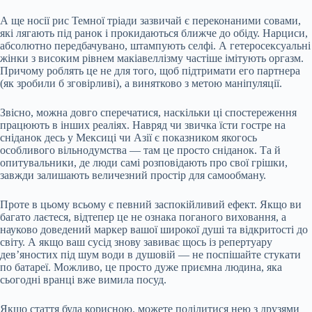
А ще носії рис Темної тріади зазвичай є переконаними совами,
які лягають під ранок і прокидаються ближче до обіду. Нарциси,
абсолютно передбачувано, штампують селфі. А гетеросексуальні
жінки з високим рівнем макіавеллізму частіше імітують оргазм.
Причому роблять це не для того, щоб підтримати его партнера
(як зробили б зговірливі), а винятково з метою маніпуляції.
Звісно, можна довго сперечатися, наскільки ці спостереження
працюють в інших реаліях. Навряд чи звичка їсти гостре на
сніданок десь у Мексиці чи Азії є показником якогось
особливого вільнодумства — там це просто сніданок. Та й
опитувальники, де люди самі розповідають про свої грішки,
завжди залишають величезний простір для самообману.
Проте в цьому всьому є певний заспокійливий ефект. Якщо ви
багато лаєтеся, відтепер це не ознака поганого виховання, а
науково доведений маркер вашої широкої душі та відкритості до
світу. А якщо ваш сусід знову завиває щось із репертуару
дев’яностих під шум води в душовій — не поспішайте стукати
по батареї. Можливо, це просто дуже приємна людина, яка
сьогодні вранці вже вимила посуд.
Якщо стаття була корисною, можете поділитися нею з друзями