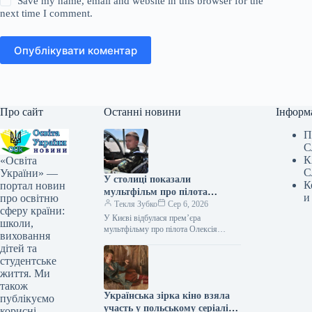
Save my name, email and website in this browser for the
next time I comment.
Опублікувати коментар
Про сайт
Останні новини
Інформ
П
С
К
«Освіта
С
України» —
У столиці показали
К
портал новин
мультфільм про пілота
и
про освітню
Олексія «Мунфіша» Меся
Текля Зубко
Сер 6, 2026
сферу країни:
У Києві відбулася прем’єра
школи,
мультфільму про пілота Олексія
виховання
«Мунфіша» Меся Відео 06.08.2026
дітей та
20:51 Укрінформ В Музеї війни
студентське
представили перший анімаційний…
життя. Ми
також
Українська зірка кіно взяла
публікуємо
участь у польському серіалі
корисні