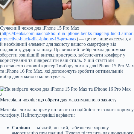
Сучасний чохол для iPhone 15 Pro Max
(
https://benks.com.ua/chokhol-dlia-iphone-benks-magclap-lucid-armor-
protective-black-dlia-iphone-15-pro-max
) — це не лише аксесуар, а
й необхідний елемент для захисту вашого смартфону від
подряпин, ударів та пилу. Правильний вибір чохла допоможе
зберегти зовнішній вигляд пристрою, забезпечити комфорт у
користуванні та підкреслити ваш стиль. У цій статті ми
розглянемо основні критерії вибору чохлів для iPhone 15 Pro Max
та iPhone 16 Pro Max, які допоможуть зробити оптимальний
вибір для кожного користувача.
Матеріали чохлів: що обрати для максимального захисту
Матеріал чохла напряму впливає на надійність та захист корпусу
телефону. Найпопулярніші варіанти:
Силікон
— м’який, легкий, забезпечує хорошу
амортизацію при падінні. Чудово підходить для щоденного