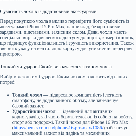
Сумісність чохлів із додатковими аксесуарами
Перед покупкою чохла важливо перевірити його сумісність із
аксесуарами iPhone 15 Pro Max, наприклад, бездротовими
зарядками, підставками, захисним склом. Деякі чохли мають
спеціальні вирізи для легкого доступу до портів, камер і кнопок,
що підвищує функціональність і зручність використання. Також
зверніть увагу на вентиляцію корпусу для уникнення перегріву
пристрою.
Тонкий чи ударостійкий: визначаємося з типом чохла
Вибір між тонким і ударостійким чохлом залежить від ваших
потреб:
Тонкий чохол
— підкреслює компактність і легкість
смартфону, не додає зайвого об’єму, але забезпечує
базовий захист.
Ударостійкий чохол
— ідеальний для активних
користувачів, які часто беруть телефон із собою на роботу,
спорт або подорожі. Такий чохол для iPhone 16 Pro Max
(
https://benks.com.ua/iphone-16-pro-max/1086/
) забезпечує
максимальний захист від падінь та механічних