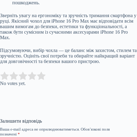
пошкоджень.
Зверніть увагу на ергономіку та зручність тримання смартфона у
руці. Якісний чохол для iPhone 16 Pro Max має відповідати всім
вашим вимогам до безпеки, естетики та функціональності, а
також бути сумісним із сучасними аксесуарами iPhone 16 Pro
Max.
Підсумовуючи, вибір чохла — це баланс між захистом, стилем та
зручністю. Оцініть свої потреби та обирайте найкращий варіант
для довговічності та безпеки вашого пристрою.
Submit Rating
Rate this item:
No votes yet.
Залишити відповідь
Ваша e-mail адреса не оприлюднюватиметься.
Обов’язкові поля
позначені
*