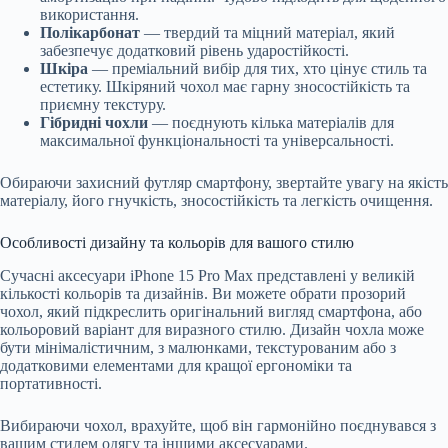
використання.
Полікарбонат
— твердий та міцний матеріал, який
забезпечує додатковий рівень ударостійкості.
Шкіра
— преміальний вибір для тих, хто цінує стиль та
естетику. Шкіряний чохол має гарну зносостійкість та
приємну текстуру.
Гібридні чохли
— поєднують кілька матеріалів для
максимальної функціональності та універсальності.
Обираючи захисний футляр смартфону, звертайте увагу на якість
матеріалу, його гнучкість, зносостійкість та легкість очищення.
Особливості дизайну та кольорів для вашого стилю
Сучасні аксесуари iPhone 15 Pro Max представлені у великій
кількості кольорів та дизайнів. Ви можете обрати прозорий
чохол, який підкреслить оригінальний вигляд смартфона, або
кольоровий варіант для виразного стилю. Дизайн чохла може
бути мінімалістичним, з малюнками, текстурованим або з
додатковими елементами для кращої ергономіки та
портативності.
Вибираючи чохол, врахуйте, щоб він гармонійно поєднувався з
вашим стилем одягу та іншими аксесуарами.